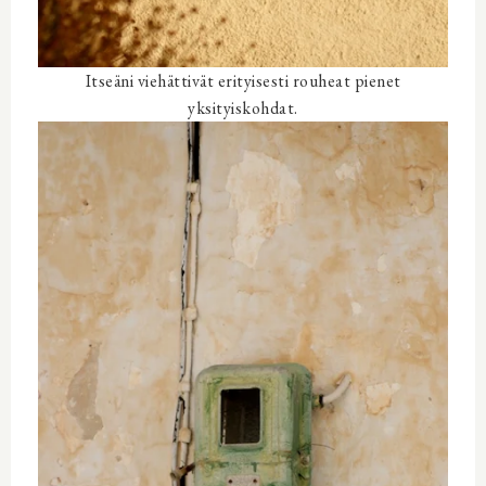
Itseäni viehättivät erityisesti rouheat pienet
yksityiskohdat.