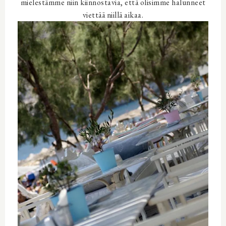
mielestämme niin kiinnostavia, että olisimme halunneet
viettää niillä aikaa.