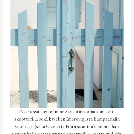
Pääasiassa kiertelimme Santorinia omatoimisesti
skootterilla sekä kävellen Imeroviglista kumpaankiin
suuntaan (sekä Oian että Firan suuntiin). Emme ihan
ajaneet koko saarta ympäri skootterilla, mutta melkein.